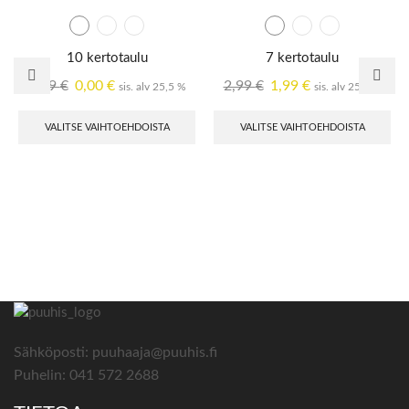
10 kertotaulu
7 kertotaulu
2,99
€
0,00
€
2,99
€
1,99
€
sis. alv 25,5 %
sis. alv 25,5 %
VALITSE VAIHTOEHDOISTA
VALITSE VAIHTOEHDOISTA
Sähköposti: puuhaaja@puuhis.fi
Puhelin: 041 572 2688