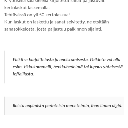
Kryptisellä salakielellä kirjoitetut sanat paljastuvat
kertolaskut laskemalla.
Tehtävässä on yli 50 kertolaskua!
Kun laskut on laskettu ja sanat selvitetty, ne etsitään
sanasokkelosta, josta paljastuu palkinnon sijainti.
Palkitse harjoittelusta ja onnistumisesta. Palkinto voi olla
esim. tikkukaramelli, herkkuhedelmä tai lupaus yhteisestä
leffaillasta.
Iloista oppimista perinteisin menetelmin, ihan ilman digiä.