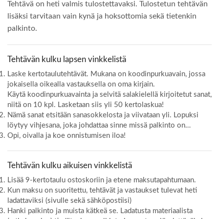
Tehtävä on heti valmis tulostettavaksi. Tulostetun tehtävän
lisäksi tarvitaan vain kynä ja hoksottomia sekä tietenkin
palkinto.
Tehtävän kulku lapsen vinkkelistä
Laske kertotaulutehtävät. Mukana on koodinpurkuavain, jossa
jokaisella oikealla vastauksella on oma kirjain.
Käytä koodinpurkuavainta ja selvitä salakielellä kirjoitetut sanat,
niitä on 10 kpl. Lasketaan siis yli 50 kertolaskua!
Nämä sanat etsitään sanasokkelosta ja viivataan yli. Lopuksi
löytyy vihjesana, joka johdattaa sinne missä palkinto on…
Opi, oivalla ja koe onnistumisen iloa!
Tehtävän kulku aikuisen vinkkelistä
Lisää 9-kertotaulu ostoskoriin ja etene maksutapahtumaan.
Kun maksu on suoritettu, tehtävät ja vastaukset tulevat heti
ladattaviksi (sivulle sekä sähköpostiisi)
Hanki palkinto ja muista kätkeä se. Ladatusta materiaalista