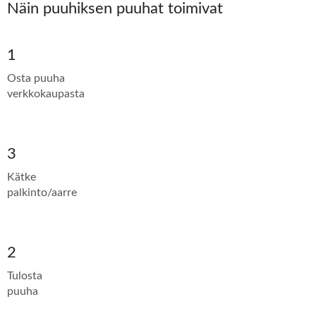
Näin puuhiksen puuhat toimivat
1
Osta puuha
verkkokaupasta
3
Kätke
palkinto/aarre
2
Tulosta
puuha