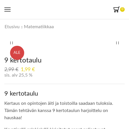
0
Etusivu
Matematiikkaa
ALE
9 kertotaulu
2,99
€
1,99
€
sis. alv 25,5 %
9 kertotaulu
Kertaus on opintojen äiti ja toistoilla saadaan tuloksia.
Tämän tehtävän kanssa 9 kertotaulun harjoittelu on
hauskaa!