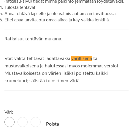
(ratkaisu-sivu) tiedät minne palkinto jemmataan löydettäväksi.
Tulosta tehtävät
Anna tehtävä lapselle ja ole valmis auttamaan tarvittaessa.
Ellei apua tarvita, ota omaa aikaa ja käy vaikka lenkillä.
Ratkaisut tehtävän mukana.
Voit valita tehtävät ladattavaksi
värillisenä
tai
mustavalkoisena ja halutessasi myös molemmat versiot.
Mustavalkoisesta on värien lisäksi poistettu kaikki
krumeluuri; säästää tulostimen väriä.
Väri:
Poista