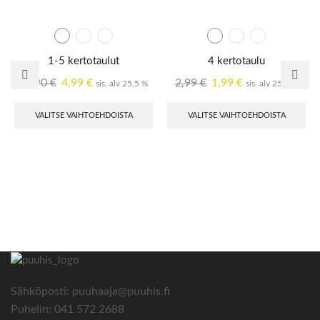
1-5 kertotaulut
4 kertotaulu
11,90
€
4,99
€
2,99
€
1,99
€
sis. alv 25,5 %
sis. alv 25,5 %
VALITSE VAIHTOEHDOISTA
VALITSE VAIHTOEHDOISTA
Sähköposti: puuhaaja@puuhis.fi
Puhelin: 041 572 2688