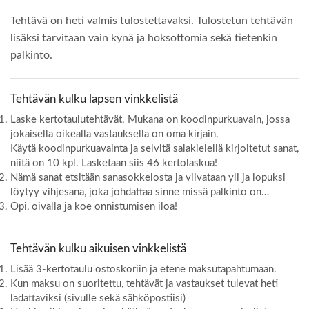
Tehtävä on heti valmis tulostettavaksi. Tulostetun tehtävän
lisäksi tarvitaan vain kynä ja hoksottomia sekä tietenkin
palkinto.
Tehtävän kulku lapsen vinkkelistä
Laske kertotaulutehtävät. Mukana on koodinpurkuavain, jossa
jokaisella oikealla vastauksella on oma kirjain.
Käytä koodinpurkuavainta ja selvitä salakielellä kirjoitetut sanat,
niitä on 10 kpl. Lasketaan siis 46 kertolaskua!
Nämä sanat etsitään sanasokkelosta ja viivataan yli ja lopuksi
löytyy vihjesana, joka johdattaa sinne missä palkinto on…
Opi, oivalla ja koe onnistumisen iloa!
Tehtävän kulku aikuisen vinkkelistä
Lisää 3-kertotaulu ostoskoriin ja etene maksutapahtumaan.
Kun maksu on suoritettu, tehtävät ja vastaukset tulevat heti
ladattaviksi (sivulle sekä sähköpostiisi)