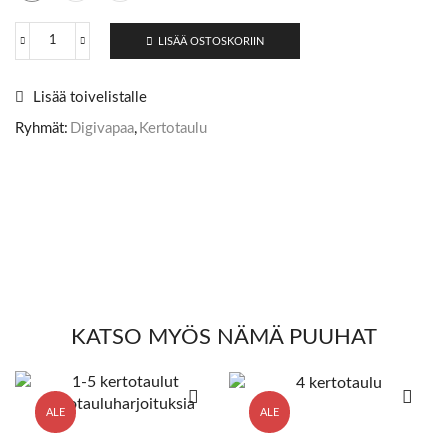
LISÄÄ OSTOSKORIIN
Lisää toivelistalle
Ryhmät:
Digivapaa
,
Kertotaulu
KATSO MYÖS NÄMÄ PUUHAT
ALE
ALE