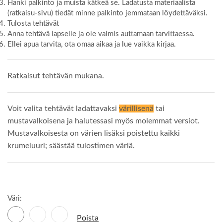
Hanki palkinto ja muista kätkeä se. Ladatusta materiaalista
(ratkaisu-sivu) tiedät minne palkinto jemmataan löydettäväksi.
Tulosta tehtävät
Anna tehtävä lapselle ja ole valmis auttamaan tarvittaessa.
Ellei apua tarvita, ota omaa aikaa ja lue vaikka kirjaa.
Ratkaisut tehtävän mukana.
Voit valita tehtävät ladattavaksi
värillisenä
tai
mustavalkoisena ja halutessasi myös molemmat versiot.
Mustavalkoisesta on värien lisäksi poistettu kaikki
krumeluuri; säästää tulostimen väriä.
Väri:
Poista