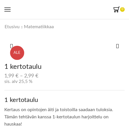
0
Etusivu
Matematiikkaa
ALE
1 kertotaulu
1,99
€
–
2,99
€
sis. alv 25,5 %
1 kertotaulu
Kertaus on opintojen äiti ja toistoilla saadaan tuloksia.
Tämän tehtävän kanssa 1-kertotaulun harjoittelu on
hauskaa!