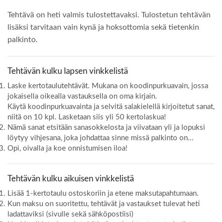
Tehtävä on heti valmis tulostettavaksi. Tulostetun tehtävän
lisäksi tarvitaan vain kynä ja hoksottomia sekä tietenkin
palkinto.
Tehtävän kulku lapsen vinkkelistä
Laske kertotaulutehtävät. Mukana on koodinpurkuavain, jossa
jokaisella oikealla vastauksella on oma kirjain.
Käytä koodinpurkuavainta ja selvitä salakielellä kirjoitetut sanat,
niitä on 10 kpl. Lasketaan siis yli 50 kertolaskua!
Nämä sanat etsitään sanasokkelosta ja viivataan yli ja lopuksi
löytyy vihjesana, joka johdattaa sinne missä palkinto on…
Opi, oivalla ja koe onnistumisen iloa!
Tehtävän kulku aikuisen vinkkelistä
Lisää 1-kertotaulu ostoskoriin ja etene maksutapahtumaan.
Kun maksu on suoritettu, tehtävät ja vastaukset tulevat heti
ladattaviksi (sivulle sekä sähköpostiisi)