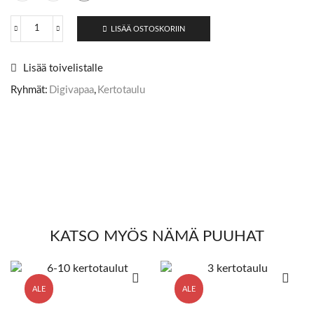
LISÄÄ OSTOSKORIIN
Lisää toivelistalle
Ryhmät:
Digivapaa
,
Kertotaulu
KATSO MYÖS NÄMÄ PUUHAT
ALE
ALE