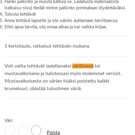
Hanki palkinto ja muista kätkeä se. Ladatusta materiaalista
(ratkaisu-sivu) tiedät minne palkinto jemmataan löydettäväksi.
Tulosta tehtävät
Anna tehtävä lapselle ja ole valmis auttamaan tarvittaessa.
Ellei apua tarvita, ota omaa aikaa ja lue vaikka kirjaa.
1 kertotaulu, ratkaisut tehtävän mukana.
Voit valita tehtävät ladattavaksi
värillisenä
tai
mustavalkoisena ja halutessasi myös molemmat versiot.
Mustavalkoisesta on värien lisäksi poistettu kaikki
krumeluuri; säästää tulostimen väriä.
Väri:
Poista