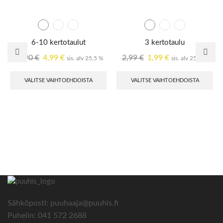
6-10 kertotaulut
3 kertotaulu
11,90
€
4,99
€
2,99
€
1,99
€
sis. alv 25,5 %
sis. alv 25,5 %
VALITSE VAIHTOEHDOISTA
VALITSE VAIHTOEHDOISTA
Sähköposti: puuhaaja@puuhis.fi
Puhelin: 041 572 2688